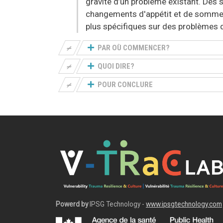
gravité d’un problème existant. De
changements d'appétit et de sommeil,
plus spécifiques sur des problèmes d
PAR OÙ COMMENCER?
QUOI DIRE?
POUR CONCLURE
Powerd by
IPSG Technology -
www.ipsgtechnology.com