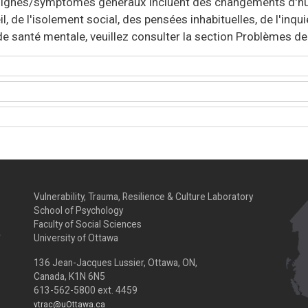
s signes/symptômes généraux incluent des changements d'
 de l'isolement social, des pensées inhabituelles, de l'inqu
e santé mentale, veuillez consulter la section Problèmes d
Vulnerability, Trauma, Resilience & Culture Laboratory
School of Psychology
Faculty of Social Sciences
University of Ottawa
136 Jean-Jacques Lussier, Ottawa, ON,
Canada, K1N 6N5
613-562-5800 ext. 4459
vtrac@uOttawa.ca